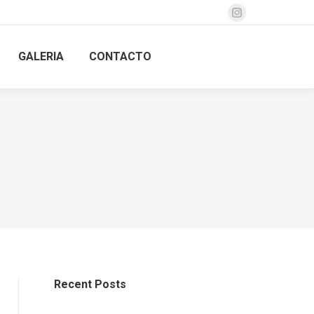
Instagram
page
GALERIA
CONTACTO
opens
in
new
window
Recent Posts